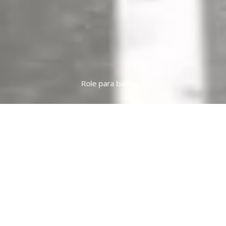
Role para baixo
Venha tomar um
Café
com a gente
Conheça nosso sistema e veja porque o
CFC Digital
é líder no
segmento há mais de 20 anos...